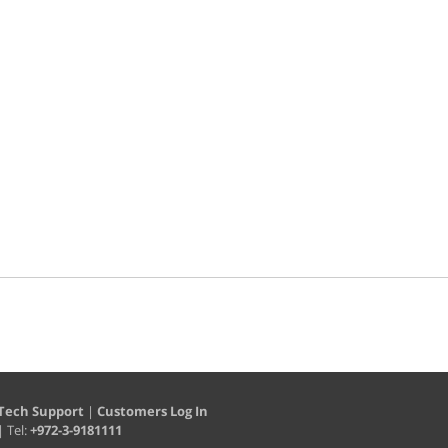
Tech Support
|
Customers Log In
| Tel:
+972-3-9181111