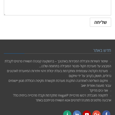
חדש באתר
שיפור השירות והגדלת המכירות בארגונך – בהשקעה קטנה! השאירו פרטים לקבלת
המבצע על מערכת הקול-סנטר המובילה בתחומה שלנו…
מערכת הקלטה עוצמתית ומתקדמת בעלת יכולת זיהוי ויתירות המיועדת לארגונים
גדולים, תושק בקרוב על ידי וויזקום
וויזקום השלימה לאחרונה התקנת מערכת תקשורת מקיפה הכוללת מגוון יישומים
עבור מועצה אזורית יואב
אור-נים מדיקל
לתקופה מוגבלת: רכשו מרכזיית VegaIP מתקדמת וקבלו מרכזייה ביתית כולל
ארבעה טלפונים מתנה! לפרטים אנא השאירו פנייתכם באתר