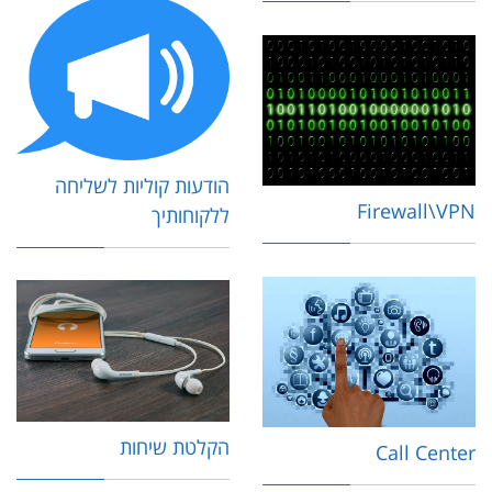
הודעות קוליות לשליחה
Firewall\VPN
ללקוחותיך
הקלטת שיחות
Call Center