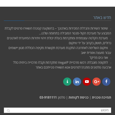
חדש באתר
שיפור השירות והגדלת המכירות בארגונך – בהשקעה קטנה! השאירו פרטים לקבלת
המבצע על מערכת הקול-סנטר המובילה בתחומה שלנו…
מערכת הקלטה עוצמתית ומתקדמת בעלת יכולת זיהוי ויתירות המיועדת לארגונים
גדולים, תושק בקרוב על ידי וויזקום
וויזקום השלימה לאחרונה התקנת מערכת תקשורת מקיפה הכוללת מגוון יישומים
עבור מועצה אזורית יואב
אור-נים מדיקל
לתקופה מוגבלת: רכשו מרכזיית VegaIP מתקדמת וקבלו מרכזייה ביתית כולל
ארבעה טלפונים מתנה! לפרטים אנא השאירו פנייתכם באתר
Contact
LinkedIn
YouTube
Google+
Facebook
תמיכה טכנית
|
כניסת לקוחות
| טלפון:
03-9181111