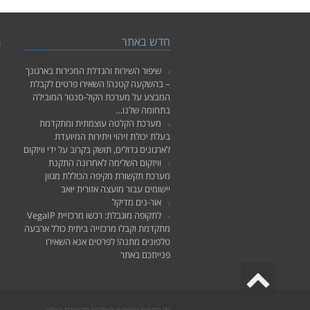
חדש באתר
k
שיפור השירות והגדלת המכירות בארגונך
– בהשקעה קטנה! השאירו פרטים לקבלת
המבצע על מערכת הקול-סנטר המובילה
בתחומה שלנו…
מערכת הקלטה עוצמתית ומתקדמת
בעלת יכולת זיהוי ויתירות המיועדת
לארגונים גדולים, תושק בקרוב על ידי וויזקום
וויזקום השלימה לאחרונה התקנת
מערכת תקשורת מקיפה הכוללת מגוון
יישומים עבור מועצה אזורית יואב
אור-נים מדיקל
לתקופה מוגבלת: רכשו מרכזיית VegaIP
מתקדמת וקבלו מרכזייה ביתית כולל ארבעה
טלפונים מתנה! לפרטים אנא השאירו
פנייתכם באתר
גלילה
לראש
כל הזכויות שמורות לוויזקום תקשורת בע"מ