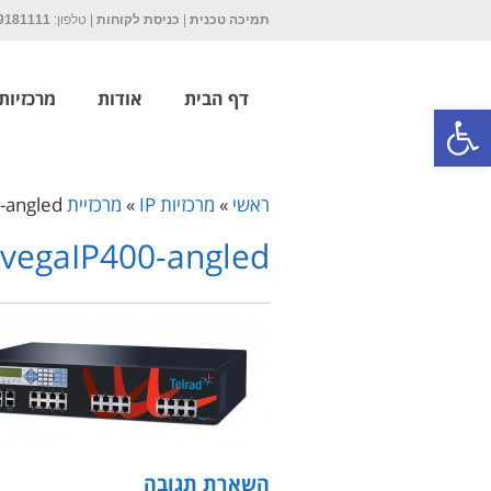
תמיכה טכנית
|
כניסת לקוחות
| טלפון:
9181111
דף הבית
אודות
מרכזיות P
פתח סרגל נגישות
ראשי
»
מרכזיות IP
»
מרכזיית Vega IP 400
-angled
vegaIP400-angled
השארת תגובה