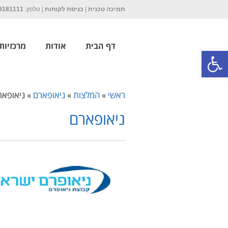
תמיכה טכנית
|
כניסת לקוחות
| טלפון:
9181111
דף הבית
אודות
מרכזיות P
פתח סרגל נגישות
ראשי
»
המלצות
»
ניאופארם
»
ניאופאר
ניאופארם